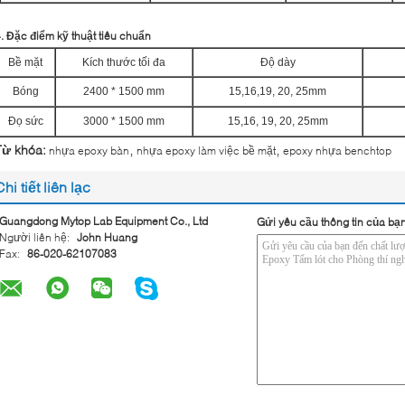
. Đặc điểm kỹ thuật tiêu chuẩn
Bề mặt
Kích thước tối đa
Độ dày
Bóng
2400 * 1500 mm
15,16,19, 20, 25mm
Đọ sức
3000 * 1500 mm
15,16, 19, 20, 25mm
,
,
Từ khóa:
nhựa epoxy bàn
nhựa epoxy làm việc bề mặt
epoxy nhựa benchtop
Chi tiết liên lạc
Guangdong Mytop Lab Equipment Co., Ltd
Gửi yêu cầu thông tin của bạn
Người liên hệ:
John Huang
Fax:
86-020-62107083