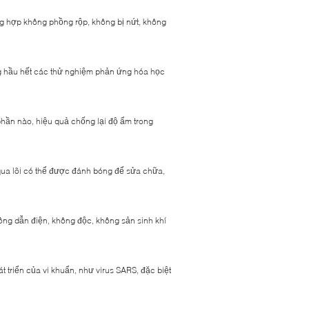
ng hợp không phồng rộp, không bị nứt, không
ong hầu hết các thử nghiệm phản ứng hóa học
phần nào, hiệu quả chống lại độ ẩm trong
qua lõi có thể được đánh bóng để sửa chữa,
ng dẫn điện, không độc, không sản sinh khí
t triển của vi khuẩn, như virus SARS, đặc biệt