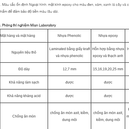
. Màu sắc ổn định Ngoại hình: mặt kính epoxy cho màu đen, xám, xanh lá cây và
hẩm để đảm bảo độ bền màu lâu dài.
. Phòng thí nghiệm Mian Laboratory
Mặt hàng và mặt hàng
Nhựa Phenolic
Nhựa epoxy
Laminated bằng giấy kraft
Hỗn hợp bằng nhựa
H
Nguyên liệu thô
và nhựa phenolic
epoxy và thạch anh
Độ dày
12,7 mm
15,16,19,20,25 mm
Khả năng làm sạch
được
được
Khả năng kháng acid
được
được
chống ăn mòn axit, kiềm,
chống ăn mòn axit,
Chống ăn mòn
m
dung môi
kiềm, dung môi