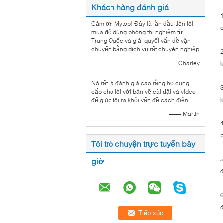
Khách hàng đánh giá
1
Cảm ơn Mytop! Đây là lần đầu tiên tôi
c
mua đồ dùng phòng thí nghiệm từ
Trung Quốc và giải quyết vấn đề vận
chuyển bằng dịch vụ rất chuyên nghiệp
2
—— Charley
k
Nó rất là đánh giá cao rằng họ cung
3
cấp cho tôi với bản vẽ cài đặt và video
k
để giúp tôi ra khỏi vấn đề cách điện
—— Martin
4
p
Tôi trò chuyện trực tuyến bây
5
giờ
đ
6
đ