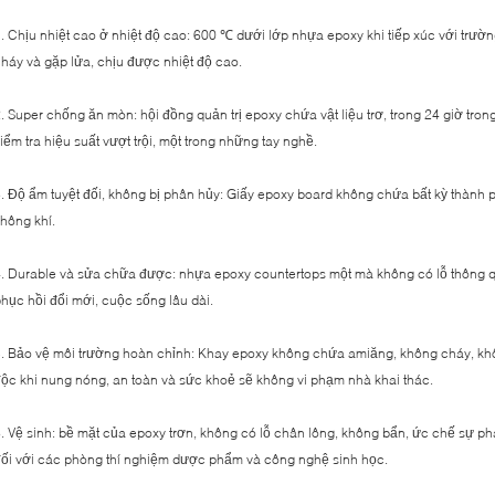
. Chịu nhiệt cao ở nhiệt độ cao: 600 ℃ dưới lớp nhựa epoxy khi tiếp xúc với trườ
háy và gặp lửa, chịu được nhiệt độ cao.
. Super chống ăn mòn: hội đồng quản trị epoxy chứa vật liệu trơ, trong 24 giờ tr
iểm tra hiệu suất vượt trội, một trong những tay nghề.
. Độ ẩm tuyệt đối, không bị phân hủy: Giấy epoxy board không chứa bất kỳ thành 
hông khí.
. Durable và sửa chữa được: nhựa epoxy countertops một mà không có lỗ thông 
hục hồi đổi mới, cuộc sống lâu dài.
. Bảo vệ môi trường hoàn chỉnh: Khay epoxy không chứa amiăng, không cháy, khô
ộc khi nung nóng, an toàn và sức khoẻ sẽ không vi phạm nhà khai thác.
. Vệ sinh: bề mặt của epoxy trơn, không có lỗ chân lông, không bẩn, ức chế sự phá
ối với các phòng thí nghiệm dược phẩm và công nghệ sinh học.