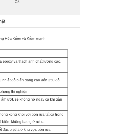
Có
mặt
áng Hóa Kiềm và Kiềm mạnh
a epoxy và thạch anh chất lượng cao,
u nhiệt độ biến dạng cao đến 250 độ
 phòng thí nghiệm
 ẩm ướt, sẽ không nở ngay cả khi gần
hòng xông khói với bồn rửa tất cả trong
 biến, không bao giờ rơi ra
 đặc biệt là ở khu vực bồn rửa