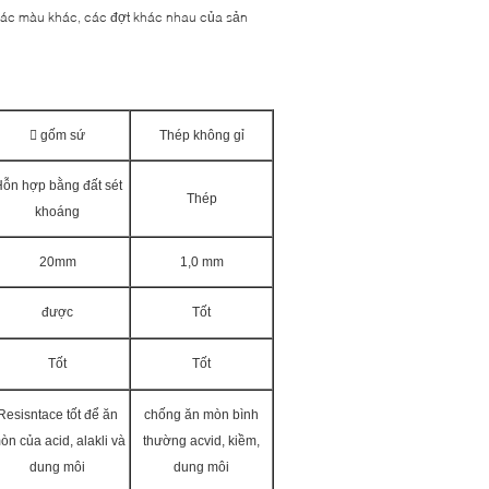
 các màu khác, các đợt khác nhau của sản
 gốm sứ
Thép không gỉ
ỗn hợp bằng đất sét
Thép
khoáng
20mm
1,0 mm
được
Tốt
Tốt
Tốt
Resisntace tốt để ăn
chống ăn mòn bình
òn của acid, alakli và
thường acvid, kiềm,
dung môi
dung môi