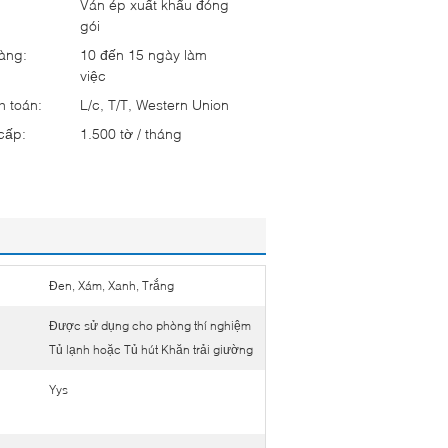
:
Ván ép xuất khẩu đóng
gói
hàng:
10 đến 15 ngày làm
việc
h toán:
L/c, T/T, Western Union
cấp:
1.500 tờ / tháng
Đen, Xám, Xanh, Trắng
Được sử dụng cho phòng thí nghiệm
Tủ lạnh hoặc Tủ hút Khăn trải giường
Yys