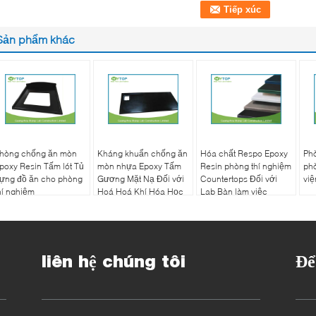
Sản phẩm khác
hòng chống ăn mòn
Kháng khuẩn chống ăn
Hóa chất Respo Epoxy
Ph
poxy Resin Tấm lót Tủ
mòn nhựa Epoxy Tấm
Resin phòng thí nghiệm
phò
ựng đồ ăn cho phòng
Gương Mặt Nạ Đối với
Countertops Đối với
việ
hí nghiệm
Hoá Hoá Khí Hóa Học
Lab Bàn làm việc
liên hệ chúng tôi
Để