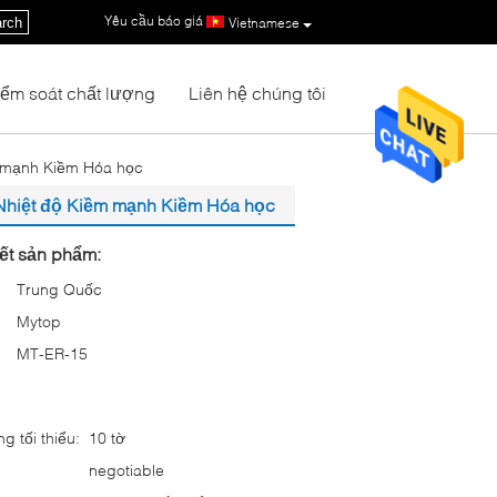
Yêu cầu báo giá
|
rch
Vietnamese
iểm soát chất lượng
Liên hệ chúng tôi
m mạnh Kiềm Hóa học
 Nhiệt độ Kiềm mạnh Kiềm Hóa học
iết sản phẩm:
Trung Quốc
Mytop
MT-ER-15
g tối thiểu:
10 tờ
negotiable