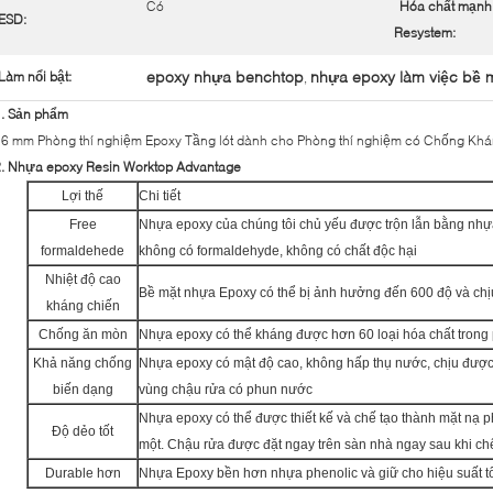
Có
Hóa chất mạnh
ESD:
Resystem:
epoxy nhựa benchtop
nhựa epoxy làm việc bề 
Làm nổi bật:
,
1. Sản phẩm
16 mm Phòng thí nghiệm Epoxy Tầng lót dành cho Phòng thí nghiệm có Chống Kh
2. Nhựa epoxy Resin Worktop Advantage
Lợi thế
Chi tiết
Free
Nhựa epoxy của chúng tôi chủ yếu được trộn lẫn bằng nhự
formaldehede
không có formaldehyde, không có chất độc hại
Nhiệt độ cao
Bề mặt nhựa Epoxy có thể bị ảnh hưởng đến 600 độ và chị
kháng chiến
Chống ăn mòn
Nhựa epoxy có thể kháng được hơn 60 loại hóa chất trong
Khả năng chống
Nhựa epoxy có mật độ cao, không hấp thụ nước, chịu được
biến dạng
vùng chậu rửa có phun nước
Nhựa epoxy có thể được thiết kế và chế tạo thành mặt nạ p
Độ dẻo tốt
một. Chậu rửa được đặt ngay trên sàn nhà ngay sau khi chế
Durable hơn
Nhựa Epoxy bền hơn nhựa phenolic và giữ cho hiệu suất tốt