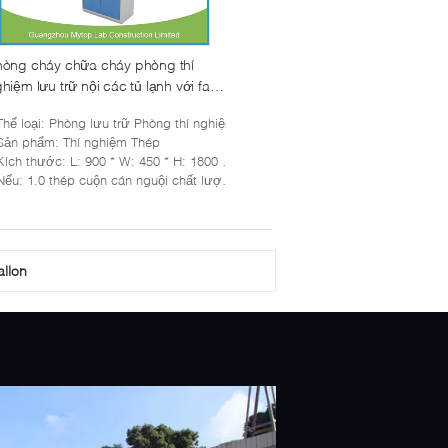
òng cháy chữa cháy phòng thí
hiệm lưu trữ nội các tủ lạnh với fan
âm mộ thông gió
Thể loại
: Phòng lưu trữ Phòng thí nghiệm
Sản phẩm
: Thí nghiệm Thép
Kích thước
: L: 900 * W: 450 * H: 1800 mm
Nếu
: 1.0 thép cuộn cán nguội chất lượng cao
llon
ghiệm