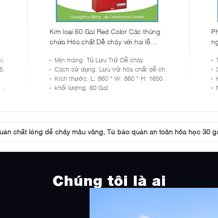
Kim loại 60 Gal Red Color Các thùng
Ph
chứa Hóa chất Dễ cháy với hai lỗ
ng
thông gió
h
ại
Mịn màng
: Tủ Lưu Trữ Dễ cháy
mm
Cách sử dụng
: Lưu trữ hóa chất dễ cháy trong phòng thí nghiệm
Kích thước
: L: 860 * W: 860 * H: 1650 mm
o
khối lượng
: 60 Gal
uản chất lỏng dễ cháy màu vàng, Tủ bảo quản an toàn hóa học 30 ga
Laminar Tầng 100 Tủ Chiếu thẳng đứng cho phòng sạch phòng thí n
Chúng tôi là ai