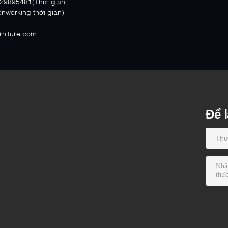
29895481(Thời gian
nworking thời gian)
rniture.com
Để l