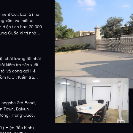
ent Co., Ltd là nhà
nghiệm và thiết bị
 diện tích hơn 20.000
ung Quốc.Vị trí nhà
t chất lượng tốt nhất
ôi kiểm tra sản xuất
tôi và đóng gói Hệ
ồm IQC : Kiểm tra
 Liangsha 2rd Road,
n Town, Baiyun
Đông, Trung Quốc,
09:00-18:00 ( Hiện Bắc Kinh)