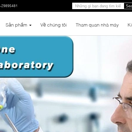
0-29895481
Sea
Sản phẩm
Về chúng tôi
Tham quan nhà máy
K