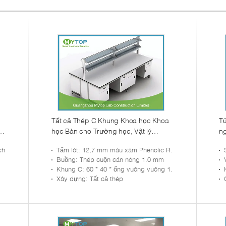
Tất cả Thép C Khung Khoa học Khoa
Tủ
học Bàn cho Trường học, Vật lý
ng
t
Phòng thí nghiệm đồ gỗ 3000 X1500
và
ch
Tấm lót
: 12,7 mm màu xám Phenolic Resin
mm
Buồng
: Thép cuộn cán nóng 1.0 mm
Khung C
: 60 * 40 * ống vuông vuông 1.5 mm
Xây dựng
: Tất cả thép