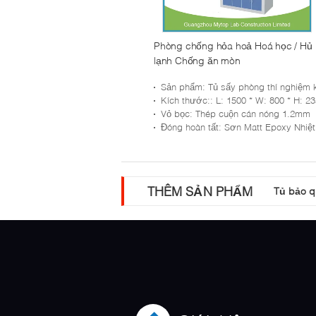
Phòng chống hỏa hoả Hoá học / Hủ
lạnh Chống ăn mòn
Sản phẩm
: Tủ sấy phòng thí nghiệm kim lo
Kích thước:
: L: 1500 * W: 800 * H: 2350 
Vỏ bọc
: Thép cuộn cán nóng 1.2mm
Đóng hoàn tất
: Sơn Matt Epoxy Nhiệt độ Ca
THÊM SẢN PHẨM
Tủ bảo q
4 Tủ Tủ 