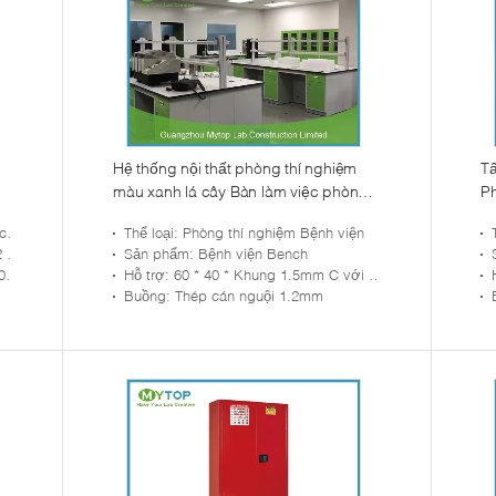
Hệ thống nội thất phòng thí nghiệm
Tấ
màu xanh lá cây Bàn làm việc phòng
P
thí nghiệm dễ vệ sinh
th
ệm
Thể loại
: Phòng thí nghiệm Bệnh viện
ss
Sản phẩm
: Bệnh viện Bench
 mm
Hỗ trợ
: 60 * 40 * Khung 1.5mm C với sơn epoxy
Buồng
: Thép cán nguội 1.2mm