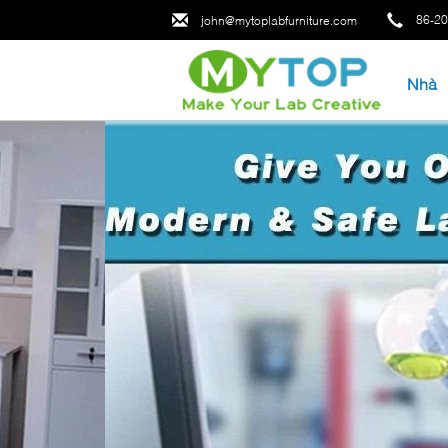
86-2
john@mytoplabfurniture.com
Nhà