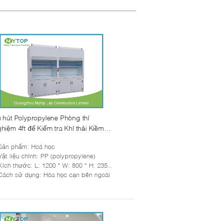
 hút Polypropylene Phòng thí
hiệm 4ft để Kiểm tra Khí thải Kiềm
 Kiểm soát Khí kiềm mạnh
Sản phẩm
: Hoá học
Vật liệu chính
: PP (polypropylene)
Kích thước
: L: 1200 * W: 800 * H: 2350 mm
Cách sử dụng
: Hóa học cạn bên ngoài