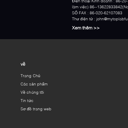
Điện thoại Kinh doanh :
86-20-
làm việc) 86--13622833842(No
SỐ FAX :
86-020-62107083
Thư điện tử :
john@mytoplabfu
Xem thêm >>
về
Trang Chủ
Các sản phẩm
Về chúng tôi
Tin tức
Sơ đồ trang web