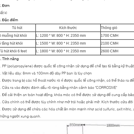
2. Đơn
ất kì
. Đặc điểm
Tủ hút
Kích thước
Thông gió
4 muỗng hút khói
L: 1200 * W: 800 * H: 2350 mm
1700 CMH
5 tầng hút khói
L: 1500 * W: 800 * H: 2350 mm
2100 CMH
Tủ hút khói 6 feet
L: 1800 * W: 800 * H: 2350 mm
2600 CMH
. Tính năng
. PP (polypropylene) được quốc tế công nhận sử dụng để chế tạo tủ bằng kỹ thuậ
. Vật liệu dày: 8mm và 100mm độ dày PP ban là tùy chọn
. Được trang bị các hố thoát nước rò rỉ được quốc tế công nhận, có thể tháo ra đ
4. Cửa ra vào được đánh dấu rõ ràng bằng nhãn cảnh báo "CORROSIVE"
. Để cải thiện an toàn hoạt động, khóa móc có thể được sử dụng để cung cấp bảo
. Cửa chính có thể được tùy chỉnh như mở trái hoặc phải mở.
Kích thước cửa đôi
. Được sử dụng để chứa các hóa chất ăn mòn mạnh như acid sulfuric, axit nitric, a
những người xung quanh.