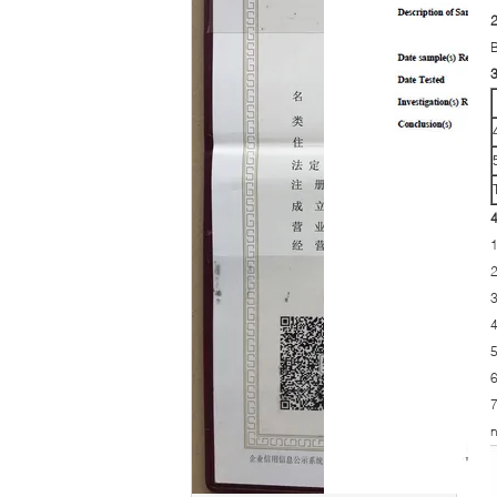
B
3
4
1
2
3
5
6
7