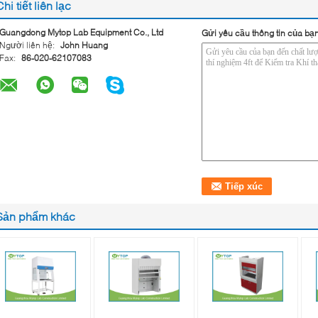
Chi tiết liên lạc
Guangdong Mytop Lab Equipment Co., Ltd
Gửi yêu cầu thông tin của bạn
Người liên hệ:
John Huang
Fax:
86-020-62107083
Sản phẩm khác