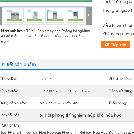
chi tiết đóng gói
Thời gian giao 
Điều khoản than
Hình ảnh lớn :
Tủ hút Polypropylene Phòng thí nghiệm
Khả năng cung 
4ft để Kiểm tra Khí thải Kiềm và Kiểm soát Khí kiềm
mạnh
Tiếp xúc
Chi tiết sản phẩm
Sản phẩm:
Hoá học
Vật liệu chính:
Kích thước:
L: 1200 * W: 800 * H: 2350 mm
Cách sử dụng:
Cung cấp nước:
Nắp PP và vòi nước đơn
Thắp sáng:
tủ hút phòng thí nghiệm
hộp khói hóa học
Làm nổi bật:
,
1. Sản phẩm
4 feet Phòng Thí Nghiệm Hóa Học của Phòng Thí Nghiệm Hóa Học Để Kiểm Soát 