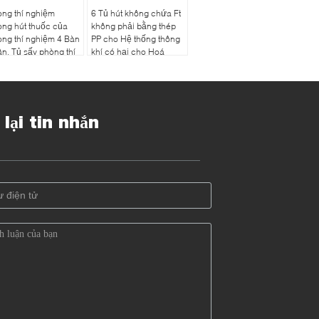
ng thí nghiệm
6 Tủ hút không chứa Ft
ng hút thuốc của
không phải bằng thép
ng thí nghiệm 4 Bàn
PP cho Hệ thống thông
n, Tủ sấy phòng thí
khí có hại cho Hoá
hiệm Chống axit
Chất
 lại tin nhắn