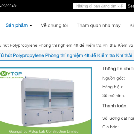
0-29895481
Sea
Sản phẩm
Về chúng tôi
Tham quan nhà máy
K
ủ hút Polypropylene Phòng thí nghiệm 4ft để Kiểm tra Khí thải Kiềm v
Tủ hút Polypropylene Phòng thí nghiệm 4ft để Kiểm tra Khí thả
Thông tin chi t
Nguồn gốc:
Hàng hiệu:
Số mô hình:
Thanh toán:
Số lượng đặt hàn
Giá bán: