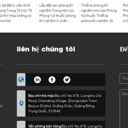
i bộ Bệnh viện Khử
Lắp đặt sàn phòng thí
Thiết bị phòng thí
Phò
rùng Trong Tủ hút, Tủ
nghiệm Trong Hơi hút,
nghiệm kim loại Phòng
Phò
út Khí Hóa không có
Phòng hút thuốc phòng
hút thuốc Thiết bị
Phò
ng khói
thí nghiệm 5 chân
phòng thí nghiệm, tủ
châ
hút ẩm
ng
liên hệ chúng tôi
Để
Địa chỉ nhà máy:
Địa chỉ: No.478, Liangsha 2rd
Road, Chendong Village, Zhongluotan Town,
hí
Baiyun District, Quảng Châu, Quảng Đông,
Trung Quốc, 510545
Văn phòng bán hàng:
Địa chỉ: No.478, Liangsha