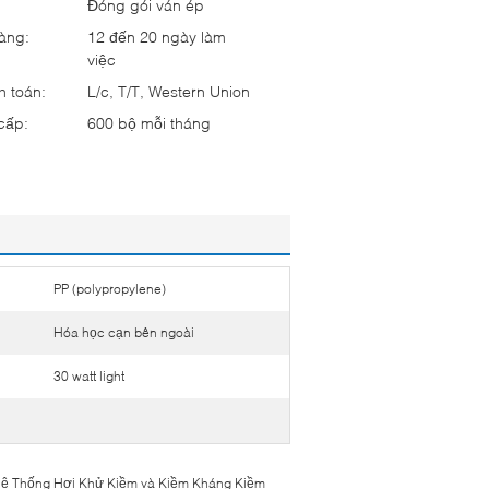
:
Đóng gói ván ép
hàng:
12 đến 20 ngày làm
việc
h toán:
L/c, T/T, Western Union
cấp:
600 bộ mỗi tháng
PP (polypropylene)
Hóa học cạn bên ngoài
30 watt light
Hệ Thống Hơi Khử Kiềm và Kiềm Kháng Kiềm