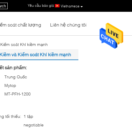
Yêu cầu báo giá
|
rch
Vietnamese
iểm soát chất lượng
Liên hệ chúng tôi
à Kiểm soát Khí kiềm mạnh
i Kiềm và Kiểm soát Khí kiềm mạnh
iết sản phẩm:
Trung Quốc
Mytop
MT-PFH-1200
g tối thiểu:
1 tập
negotiable