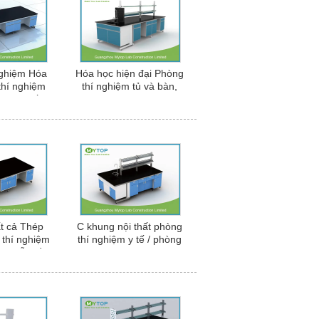
nghiệm Hóa
Hóa học hiện đại Phòng
thí nghiệm
thí nghiệm tủ và bàn,
áng chiến
Phòng học Khoa học Nội
thất
ất cả Thép
C khung nội thất phòng
thí nghiệm
thí nghiệm y tế / phòng
i chỗ ngồi
thí nghiệm làm việc
 cho Bệnh
kháng hóa chất mạnh
òng khám
mẽ