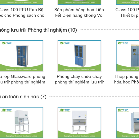
Class 100 FFU Fan Bộ
Sản phẩm hàng hoá Liên
Class 100 
ọc cho Phòng sạch cho
kết Điện hàng không Vòi
Thiết bị 
ộ lọc không khí ồn thấp
hầm thông gió với cửa
nghiệm, 
đôi cho phòng sạch
Không khí t
òng lưu trữ Phòng thí nghiệm
(10)
cho nhà máy
a lớp Glassware phòng
Phòng cháy chữa cháy
Thép phòng 
ưu trữ phòng thí nghiệm
phòng thí nghiệm lưu trữ
hóa học Phòn
với khay nước Swing
nội các tủ lạnh với fan
Tủ két an toà
Glass Door
hâm mộ thông gió
 an toàn sinh học
(7)