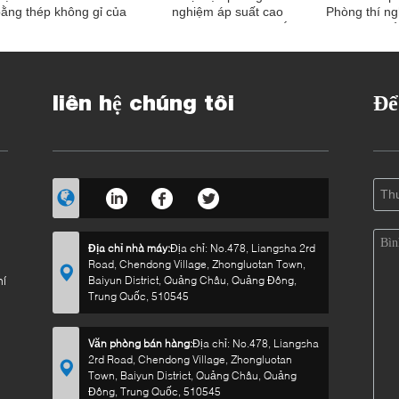
bằng thép không gỉ của
nghiệm áp suất cao
Phòng thí ng
PVOC cho ngành hóa
Spray Desktop Đôi mắt
hoa sen khẩ
chất
Rửa Đối với Bench
rửa mắt 210
Phòng thí nghiệm
ca
liên hệ chúng tôi
Để
Địa chỉ nhà máy:
Địa chỉ: No.478, Liangsha 2rd
Road, Chendong Village, Zhongluotan Town,
hí
Baiyun District, Quảng Châu, Quảng Đông,
Trung Quốc, 510545
Văn phòng bán hàng:
Địa chỉ: No.478, Liangsha
2rd Road, Chendong Village, Zhongluotan
Town, Baiyun District, Quảng Châu, Quảng
Đông, Trung Quốc, 510545