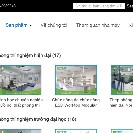
0-29895481
Sea
Sản phẩm
Về chúng tôi
Tham quan nhà máy
K
òng thí nghiệm hiện đại
(17)
inh học chuyên nghiệp
Chức năng đa chức năng
Thép phòng 
Đồ nội thất phòng thí
ESD Worktop Modular
hiện đại Nội
nghiệm hiện đại, Điện
Lab Với chức năng Chìm
thí nghiệm
thoại di động Phòng thí
Đối với Phòng thí nghiệm
Workbenc
òng thí nghiệm trường đại học
(16)
nghiệm Bench
Vật lý
Resis