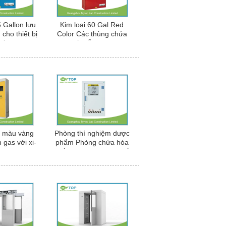
5 Gallon lưu
Kim loại 60 Gal Red
cho thiết bị
Color Các thùng chứa
hất ăn mòn
Hóa chất Dễ cháy với hai
lỗ thông gió
n màu vàng
Phòng thí nghiệm dược
 gas với xi-
phẩm Phòng chứa hóa
00 mm
chất, kho chứa hóa chất