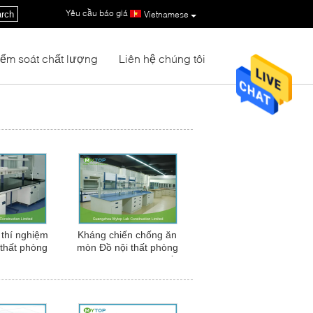
Yêu cầu báo giá
|
rch
Vietnamese
iểm soát chất lượng
Liên hệ chúng tôi
thí nghiệm
Kháng chiến chống ăn
 thất phòng
mòn Đồ nội thất phòng
 sơn Epoxy
thí nghiệm hiện đại Gốm
h Impact
Treo Đối với Dược phẩm
tance