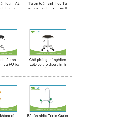
àn loại II A2
Tủ an toàn sinh học Tủ
inh học với
an toàn sinh học Loại II
 động cơ
Loại A2
inh tế bán
Ghế phòng thí nghiệm
ên da PU bề
ESD có thể điều chỉnh
 nghiệm ESD
Bàn ghế phòng thí
y bằng thép
nghiệm với bánh xe bề
g rỉ
mặt da PU
không gỉ
Bộ tản nhiệt Triple Outlet