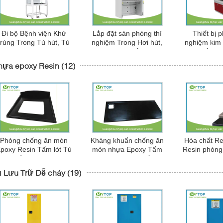
Đi bộ Bệnh viện Khử
Lắp đặt sàn phòng thí
Thiết bị 
trùng Trong Tủ hút, Tủ
nghiệm Trong Hơi hút,
nghiệm kim 
hút Khí Hóa không có
Phòng hút thuốc phòng
hút thuốc Th
ống khói
thí nghiệm 5 chân
thí nghiệm,
hựa epoxy Resin
(12)
Phòng chống ăn mòn
Kháng khuẩn chống ăn
Hóa chất R
poxy Resin Tấm lót Tủ
mòn nhựa Epoxy Tấm
Resin phòng
đựng đồ ăn cho phòng
Gương Mặt Nạ Đối với
Countertops 
thí nghiệm
Hoá Hoá Khí Hóa Học
Bàn là
ủ Lưu Trữ Dễ cháy
(19)