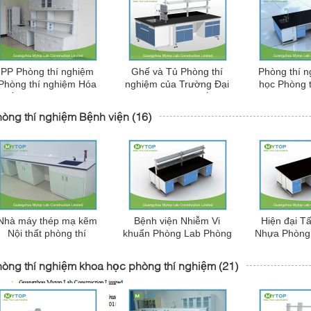
PP Phòng thí nghiệm
Ghế và Tủ Phòng thí
Phòng thí 
Phòng thí nghiệm Hóa
nghiệm của Trường Đại
học Phòng 
chất phòng thí nghiệm
học Kháng chiến
Hóa học kh
Nội thất kháng sinh
Scratch, Phòng thí
òng thí nghiệm Bệnh viện
(16)
nghiệm Khoa học Lab
Nhà máy thép mạ kẽm
Bệnh viện Nhiễm Vi
Hiện đại T
Nội thất phòng thí
khuẩn Phòng Lab Phòng
Nhựa Phòng 
nghiệm, phòng thí
Lab Khảo sát phòng
Nha khoa Vớ
nghiệm và tủ
sạch Khung C
Không gian
òng thí nghiệm khoa học phòng thí nghiệm
(21)
viện / Ph