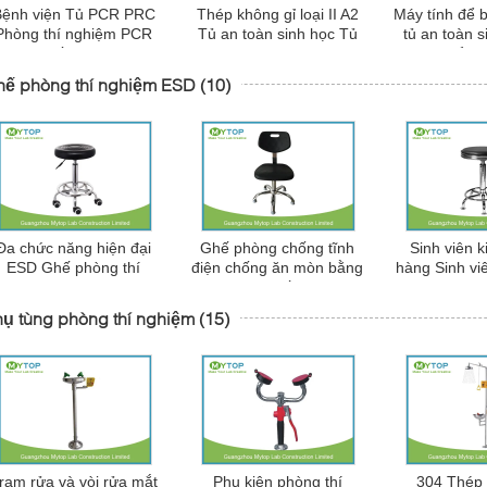
Bệnh viện Tủ PCR PRC
Thép không gỉ loại II A2
Máy tính để b
Phòng thí nghiệm PCR
Tủ an toàn sinh học Tủ
tủ an toàn s
với hệ thống khử trùng
hút an toàn sinh học 700
cửa sổ có
bằng tia cực tím Hệ
W
hế phòng thí nghiệm ESD
(10)
hống phòng thí nghiệm
Đa chức năng hiện đại
Ghế phòng chống tĩnh
Sinh viên k
ESD Ghế phòng thí
điện chống ăn mòn bằng
hàng Sinh vi
ghiệm, Armless Phòng
tĩnh điện, Ghế phòng thí
mặt Bàn thí
thí nghiệm ghế phân
nghiệm an toàn ESD
với thang má
ụ tùng phòng thí nghiệm
(15)
khôn
rạm rửa và vòi rửa mắt
Phụ kiện phòng thí
304 Thép 