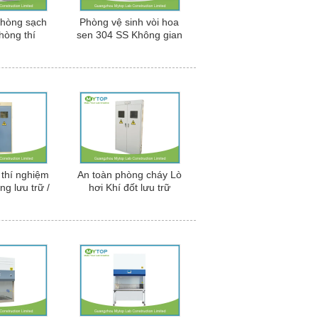
Phòng sạch
Phòng vệ sinh vòi hoa
phòng thí
sen 304 SS Không gian
Hàng hóa
phòng thí nghiệm cho
hông thoáng
nhà máy dược phẩm
 thực phẩm
thí nghiệm
An toàn phòng cháy Lò
g lưu trữ /
hơi Khí đốt lưu trữ
n xi lanh đôi
Cabinets Với báo động
Rò rỉ khí