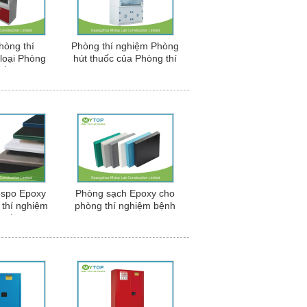
phòng thí
Phòng thí nghiệm Phòng
loại Phòng
hút thuốc của Phòng thí
iết bị phòng
nghiệm 4 Bàn chân, Tủ
 tủ hút ẩm
sấy phòng thí nghiệm
Chống axit
espo Epoxy
Phòng sạch Epoxy cho
 thí nghiệm
phòng thí nghiệm bệnh
Đối với Lab
viện / Bàn ăn
m việc