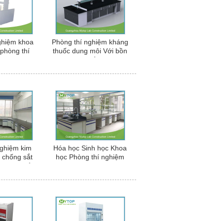
ghiệm khoa
Phòng thí nghiệm kháng
phòng thí
thuốc dung môi Với bồn
a học cho
rửa và bể nước
iên cứu
nghiệm kim
Hóa học Sinh học Khoa
 chống sắt
học Phòng thí nghiệm
 dược phẩm
Máy tính Modular Lab
Nội thất Với ​​nhôm
Handle