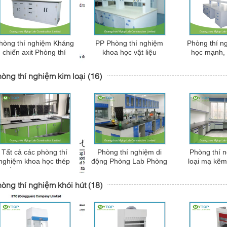
hòng thí nghiệm Kháng
PP Phòng thí nghiệm
Phòng thí n
chiến axit Phòng thí
khoa học vật liệu
học mạnh, 
nghiệm Phòng thí
Fireproof / Chemistry
nghiệm kho
nghiệm, Phòng thí
Lab Phòng chống Stain
khoa ngh
òng thí nghiệm kim loại
(16)
ghiệm Hoá học PP Hoá
học
Tất cả các phòng thí
Phòng thí nghiệm di
Phòng thí 
nghiệm khoa học thép
động Phòng Lab Phòng
loại mạ kẽm
ới bồn, chung phòng thí
thí nghiệm Hóa học
cho nhà máy
ghiệm hệ thống nội thất
Phòng thí nghiệm vật lý
òng thí nghiệm khói hút
(18)