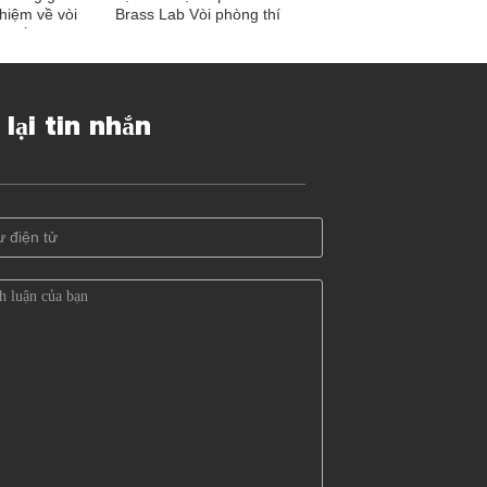
hiệm về vòi
Brass Lab Vòi phòng thí
n cấp Trạm
nghiệm Phụ tùng phòng
0 mm Chiều
thí nghiệm cho Cấp nước
o
phòng thí nghiệm
 lại tin nhắn